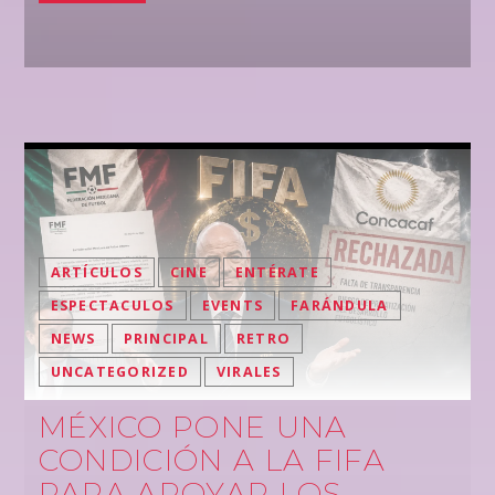
ARTÍCULOS
CINE
ENTÉRATE
ESPECTACULOS
EVENTS
FARÁNDULA
NEWS
PRINCIPAL
RETRO
UNCATEGORIZED
VIRALES
MÉXICO PONE UNA
CONDICIÓN A LA FIFA
PARA APOYAR LOS