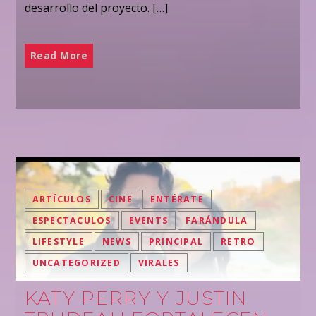
desarrollo del proyecto. […]
Read More
ARTÍCULOS
CINE
ENTÉRATE
ESPECTACULOS
EVENTS
FARÁNDULA
LIFESTYLE
NEWS
PRINCIPAL
RETRO
UNCATEGORIZED
VIRALES
KATY PERRY Y JUSTIN