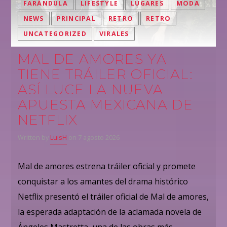
FARÁNDULA
LIFESTYLE
LUGARES
MODA
NEWS
PRINCIPAL
RETRO
RETRO
UNCATEGORIZED
VIRALES
MAL DE AMORES YA
TIENE TRÁILER OFICIAL:
ASÍ LUCE LA NUEVA
APUESTA MEXICANA DE
NETFLIX
Written by
LuisH
on 7 agosto 2026
Mal de amores estrena tráiler oficial y promete
conquistar a los amantes del drama histórico
Netflix presentó el tráiler oficial de Mal de amores,
la esperada adaptación de la aclamada novela de
Ángeles Mastretta, una de las obras más