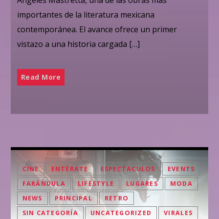
importantes de la literatura mexicana
contemporánea. El avance ofrece un primer
vistazo a una historia cargada […]
Read More
CINE
ENTÉRATE
ESPECTACULOS
EVENTS
FARÁNDULA
LIFESTYLE
LUGARES
MODA
NEWS
PRINCIPAL
RETRO
SIN CATEGORÍA
UNCATEGORIZED
VIRALES