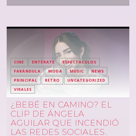
CINE
ENTÉRATE
ESPECTACULOS
FARÁNDULA
MODA
MUSIC
NEWS
PRINCIPAL
RETRO
UNCATEGORIZED
VIRALES
¿BEBÉ EN CAMINO? EL
CLIP DE ÁNGELA
AGUILAR QUE INCENDIÓ
LAS REDES SOCIALES.