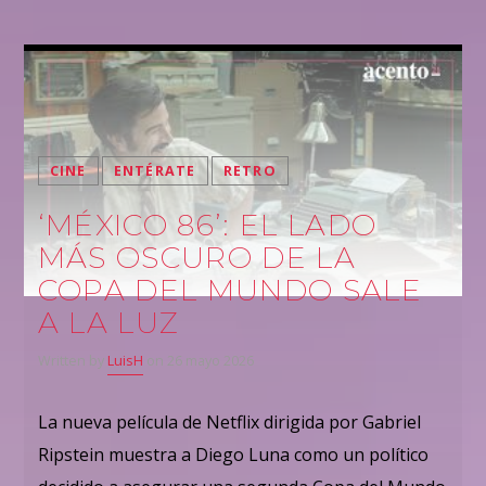
CINE
ENTÉRATE
RETRO
‘MÉXICO 86’: EL LADO
MÁS OSCURO DE LA
COPA DEL MUNDO SALE
A LA LUZ
Written by
LuisH
on 26 mayo 2026
La nueva película de Netflix dirigida por Gabriel
Ripstein muestra a Diego Luna como un político