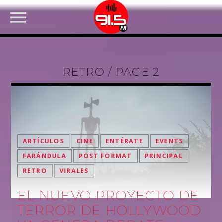
RETRO / PAGE 2
ARTÍCULOS
CINE
ENTÉRATE
EVENTS
FARÁNDULA
POST FORMAT
PRINCIPAL
RETRO
VIRALES
FACEBOOK
EL NUEVO PROYECTO DE
TERROR DE HOLLYWOOD