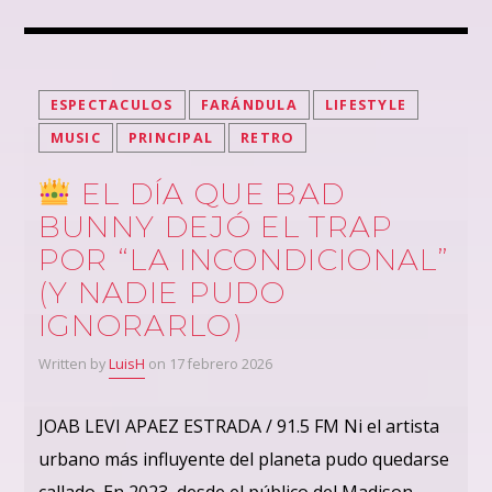
ESPECTACULOS
FARÁNDULA
LIFESTYLE
MUSIC
PRINCIPAL
RETRO
EL DÍA QUE BAD
BUNNY DEJÓ EL TRAP
POR “LA INCONDICIONAL”
(Y NADIE PUDO
IGNORARLO)
Written by
LuisH
on 17 febrero 2026
JOAB LEVI APAEZ ESTRADA / 91.5 FM Ni el artista
urbano más influyente del planeta pudo quedarse
callado. En 2023, desde el público del Madison