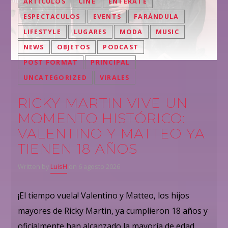
ARTÍCULOS
CINE
ENTÉRATE
ESPECTACULOS
EVENTS
FARÁNDULA
LIFESTYLE
LUGARES
MODA
MUSIC
NEWS
OBJETOS
PODCAST
POST FORMAT
PRINCIPAL
UNCATEGORIZED
VIRALES
RICKY MARTIN VIVE UN
MOMENTO HISTÓRICO:
VALENTINO Y MATTEO YA
TIENEN 18 AÑOS
Written by
LuisH
on 6 agosto 2026
¡El tiempo vuela! Valentino y Matteo, los hijos
mayores de Ricky Martin, ya cumplieron 18 años y
oficialmente han alcanzado la mayoría de edad.