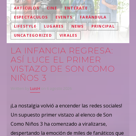
ARTÍCULOS
CINE
ENTÉRATE
ESPECTACULOS
EVENTS
FARÁNDULA
LIFESTYLE
LUGARES
NEWS
PRINCIPAL
UNCATEGORIZED
VIRALES
LA INFANCIA REGRESA:
ASÍ LUCE EL PRIMER
VISTAZO DE SON COMO
NIÑOS 3
Written by
LuisH
on 6 agosto 2026
¡La nostalgia volvió a encender las redes sociales!
Un supuesto primer vistazo al elenco de Son
Como Niños 3 ha comenzado a viralizarse,
despertando la emoción de miles de fanáticos que