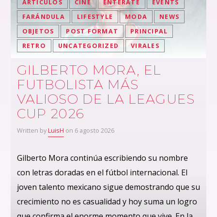
ARTÍCULOS
CINE
ENTÉRATE
EVENTS
FARÁNDULA
LIFESTYLE
MODA
NEWS
OBJETOS
POST FORMAT
PRINCIPAL
RETRO
UNCATEGORIZED
VIRALES
GILBERTO MORA, EL
FUTBOLISTA MÁS
VALIOSO DE LA LEAGUES
CUP 2026
Written by
LuisH
on 6 agosto 2026
Gilberto Mora continúa escribiendo su nombre
con letras doradas en el fútbol internacional. El
joven talento mexicano sigue demostrando que su
crecimiento no es casualidad y hoy suma un logro
que confirma el enorme momento que vive. En la