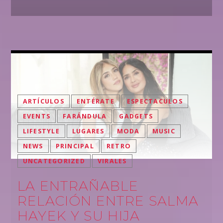
ARTÍCULOS
ENTÉRATE
ESPECTACULOS
EVENTS
FARÁNDULA
GADGETS
LIFESTYLE
LUGARES
MODA
MUSIC
NEWS
PRINCIPAL
RETRO
UNCATEGORIZED
VIRALES
LA ENTRAÑABLE
RELACIÓN ENTRE SALMA
HAYEK Y SU HIJA