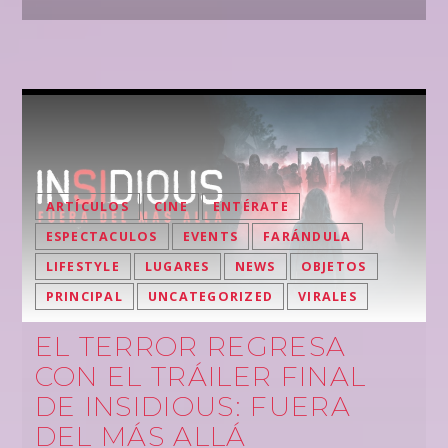
ARTÍCULOS
CINE
ENTÉRATE
ESPECTACULOS
EVENTS
FARÁNDULA
LIFESTYLE
LUGARES
NEWS
OBJETOS
PRINCIPAL
UNCATEGORIZED
VIRALES
EL TERROR REGRESA
CON EL TRÁILER FINAL
DE INSIDIOUS: FUERA
DEL MÁS ALLÁ