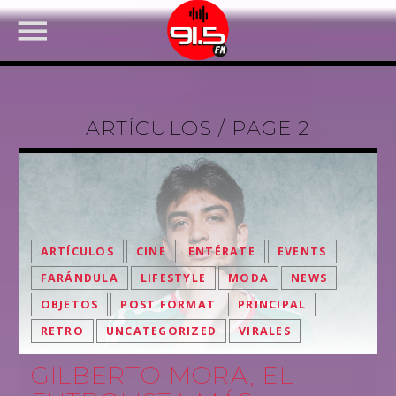
ARTÍCULOS / PAGE 2
ARTÍCULOS
CINE
ENTÉRATE
EVENTS
FARÁNDULA
LIFESTYLE
MODA
NEWS
OBJETOS
POST FORMAT
PRINCIPAL
FACEBOOK
RETRO
UNCATEGORIZED
VIRALES
GILBERTO MORA, EL