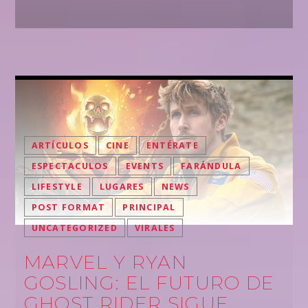
ARTÍCULOS
CINE
ENTÉRATE
ESPECTACULOS
EVENTS
FARÁNDULA
LIFESTYLE
LUGARES
NEWS
POST FORMAT
PRINCIPAL
UNCATEGORIZED
VIRALES
MARVEL Y RYAN
GOSLING: EL FUTURO DE
GHOST RIDER SIGUE