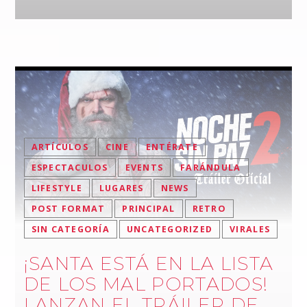
ARTÍCULOS
CINE
ENTÉRATE
ESPECTACULOS
EVENTS
FARÁNDULA
LIFESTYLE
LUGARES
NEWS
POST FORMAT
PRINCIPAL
RETRO
SIN CATEGORÍA
UNCATEGORIZED
VIRALES
¡SANTA ESTÁ EN LA LISTA
DE LOS MAL PORTADOS!
LANZAN EL TRÁILER DE