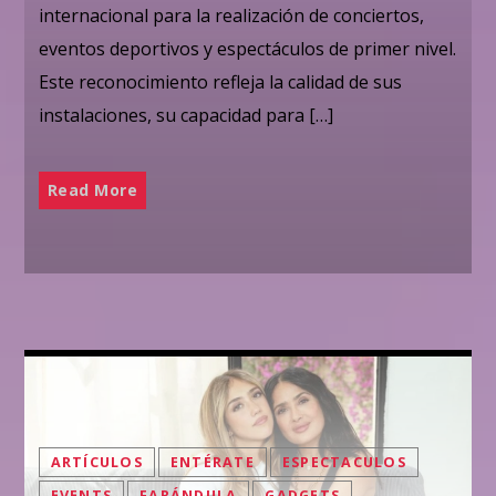
internacional para la realización de conciertos,
eventos deportivos y espectáculos de primer nivel.
Este reconocimiento refleja la calidad de sus
instalaciones, su capacidad para […]
Read More
ARTÍCULOS
ENTÉRATE
ESPECTACULOS
EVENTS
FARÁNDULA
GADGETS