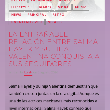
LIFESTYLE
LUGARES
MODA
MUSIC
NEWS
PRINCIPAL
RETRO
UNCATEGORIZED
VIRALES
LA ENTRAÑABLE
RELACIÓN ENTRE SALMA
HAYEK Y SU HIJA
VALENTINA CONQUISTA A
SUS SEGUIDORES
Written by
LuisH
on 5 agosto 2026
Salma Hayek y su hija Valentina demuestran que
también crecen juntas en la era digital Aunque es
una de las actrices mexicanas más reconocidas a
nivel internacional, Salma Hayek confesó que,