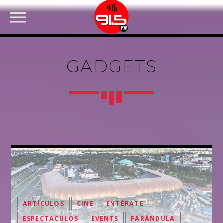
GADGETS
FACEBOOK
ARTÍCULOS
CINE
ENTÉRATE
ESPECTACULOS
EVENTS
FARÁNDULA