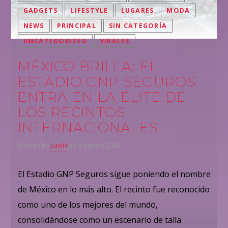
GADGETS
LIFESTYLE
LUGARES
MODA
NEWS
PRINCIPAL
SIN CATEGORÍA
UNCATEGORIZED
VIRALES
MÉXICO BRILLA: EL
ESTADIO GNP SEGUROS
ENTRA EN LA ÉLITE DE
LOS RECINTOS
INTERNACIONALES
Written by
LuisH
on 6 agosto 2026
El Estadio GNP Seguros sigue poniendo el nombre
de México en lo más alto. El recinto fue reconocido
como uno de los mejores del mundo,
consolidándose como un escenario de talla