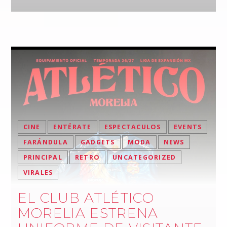
CINE
ENTÉRATE
ESPECTACULOS
EVENTS
FARÁNDULA
GADGETS
MODA
NEWS
PRINCIPAL
RETRO
UNCATEGORIZED
VIRALES
EL CLUB ATLÉTICO
MORELIA ESTRENA