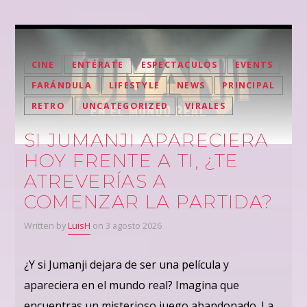
CINE
ENTÉRATE
ESPECTACULOS
EVENTS
FARÁNDULA
LIFESTYLE
NEWS
PRINCIPAL
RETRO
UNCATEGORIZED
VIRALES
SI JUMANJI APARECIERA
HOY FRENTE A TI, ¿TE
ATREVERÍAS A
COMENZAR LA PARTIDA?
Written by
LuisH
on 3 agosto 2026
¿Y si Jumanji dejara de ser una película y
apareciera en el mundo real? Imagina que
encuentras un misterioso juego abandonado. La