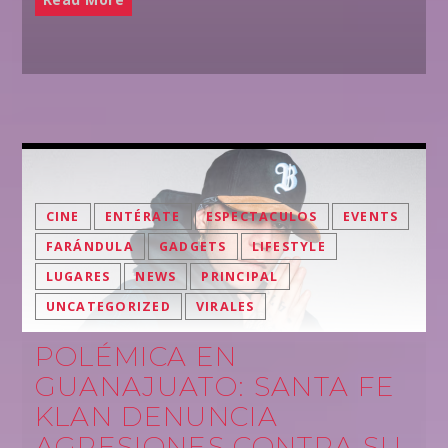
CINE
ENTÉRATE
ESPECTACULOS
EVENTS
FARÁNDULA
GADGETS
LIFESTYLE
LUGARES
NEWS
PRINCIPAL
UNCATEGORIZED
VIRALES
POLÉMICA EN
GUANAJUATO: SANTA FE
KLAN DENUNCIA
AGRESIONES CONTRA SU