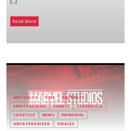
[…]
Read More
ARTÍCULOS
CINE
ENTÉRATE
ESPECTACULOS
EVENTS
FARÁNDULA
LIFESTYLE
NEWS
PRINCIPAL
UNCATEGORIZED
VIRALES