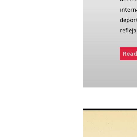
intern
deport
reflej
Read