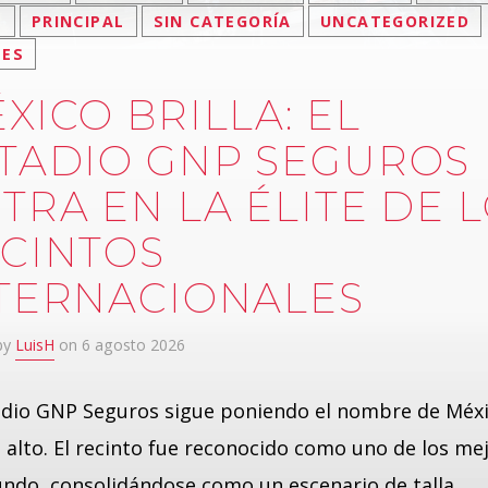
S
PRINCIPAL
SIN CATEGORÍA
UNCATEGORIZED
LES
XICO BRILLA: EL
TADIO GNP SEGUROS
TRA EN LA ÉLITE DE 
CINTOS
TERNACIONALES
 by
LuisH
on 6 agosto 2026
adio GNP Seguros sigue poniendo el nombre de Méx
 alto. El recinto fue reconocido como uno de los me
ndo, consolidándose como un escenario de talla