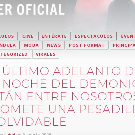
CULOS
CINE
ENTÉRATE
ESPECTACULOS
EVEN
NDULA
MODA
NEWS
POST FORMAT
PRINCIP
TEGORIZED
VIRALES
 ÚLTIMO ADELANTO D
 NOCHE DEL DEMONI
TÁN ENTRE NOSOTRO
OMETE UNA PESADIL
OLVIDABLE
 by
LuisH
on 6 agosto 2026