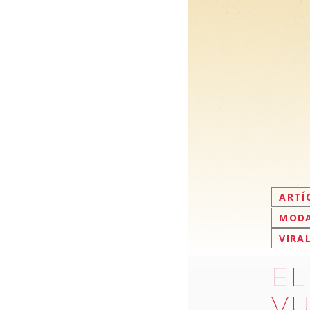
ARTÍ
MOD
VIRA
EL
VU