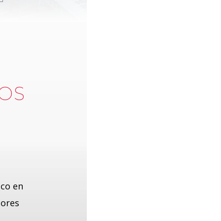
LOS
ico en
jores