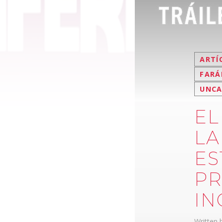
ARTÍ
FARÁ
UNCA
EL
LA
ES
PR
IN
Written