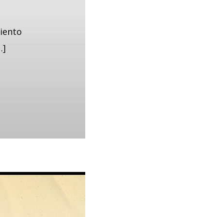
miento
…]