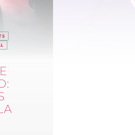
TS
AL
E
O:
S
LA