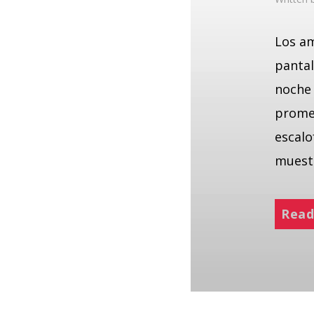
Los am
pantal
noche 
promet
escalo
muestr
Read