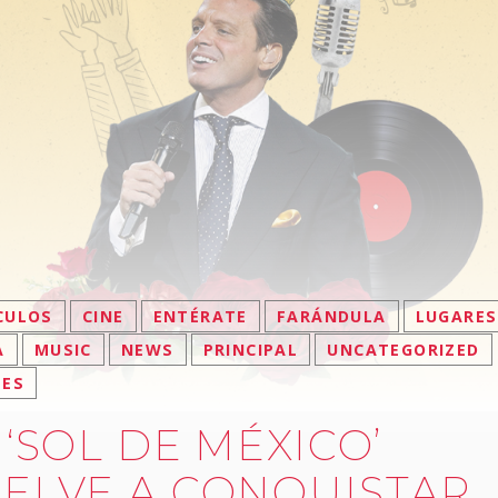
CULOS
CINE
ENTÉRATE
FARÁNDULA
LUGARES
A
MUSIC
NEWS
PRINCIPAL
UNCATEGORIZED
LES
 ‘SOL DE MÉXICO’
ELVE A CONQUISTAR