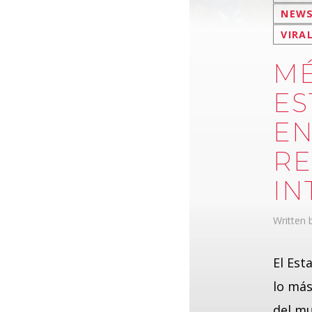
NEW
VIRA
MÉ
ES
EN
RE
IN
Written
El Est
lo más
del mu