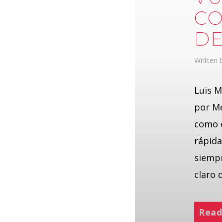
CO
DE
Written
Luis M
por Mé
como 
rápida
siempr
claro 
Read