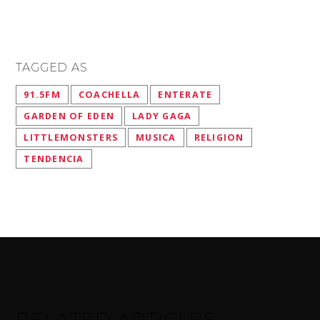
TAGGED AS
91.5FM
COACHELLA
ENTERATE
GARDEN OF EDEN
LADY GAGA
LITTLEMONSTERS
MUSICA
RELIGION
TENDENCIA
RELATED ARTICLES