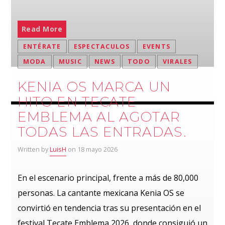
Read More
ENTÉRATE
ESPECTACULOS
EVENTS
MODA
MUSIC
NEWS
TODO
VIRALES
KENIA OS MARCA UN
HITO EN TECATE
EMBLEMA AL AGOTAR
TODAS LAS ENTRADAS.
Written by
LuisH
on 18 mayo 2026
En el escenario principal, frente a más de 80,000
personas. La cantante mexicana Kenia OS se
convirtió en tendencia tras su presentación en el
festival Tecate Emblema 2026, donde consiguió un