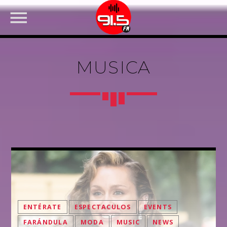
MUSICA
FACEBOOK
ENTÉRATE
ESPECTACULOS
EVENTS
FARÁNDULA
MODA
MUSIC
NEWS