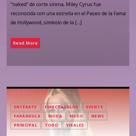
“naked” de corte sirena, Miley Cyrus fue
reconocida con una estrella en el Paseo de la Fama
de Hollywood, símbolo de la […]
Read More
ENTÉRATE
ESPECTACULOS
EVENTS
FARÁNDULA
MODA
MUSIC
NEWS
PRINCIPAL
TODO
VIRALES