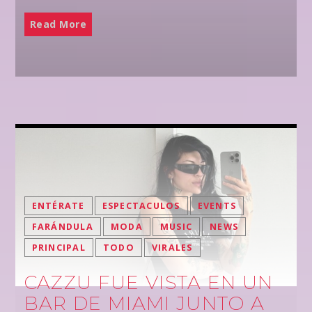
Read More
ENTÉRATE
ESPECTACULOS
EVENTS
FARÁNDULA
MODA
MUSIC
NEWS
PRINCIPAL
TODO
VIRALES
CAZZU FUE VISTA EN UN
BAR DE MIAMI JUNTO A