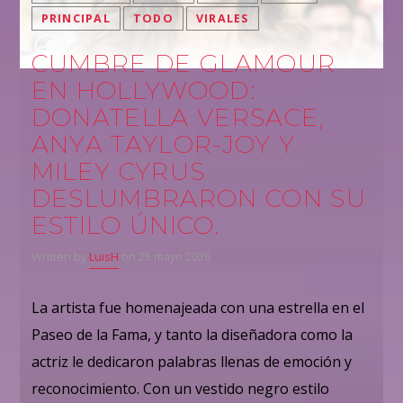
PRINCIPAL
TODO
VIRALES
CUMBRE DE GLAMOUR
EN HOLLYWOOD:
DONATELLA VERSACE,
ANYA TAYLOR-JOY Y
MILEY CYRUS
DESLUMBRARON CON SU
ESTILO ÚNICO.
Written by
LuisH
on 25 mayo 2026
La artista fue homenajeada con una estrella en el
Paseo de la Fama, y tanto la diseñadora como la
actriz le dedicaron palabras llenas de emoción y
reconocimiento. Con un vestido negro estilo