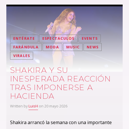
ENTÉRATE
ESPECTACULOS
EVENTS
FARÁNDULA
MODA
MUSIC
NEWS
VIRALES
SHAKIRA Y SU
INESPERADA REACCIÓN
TRAS IMPONERSE A
HACIENDA
Written by
LuisH
on 20 mayo 2026
Shakira arrancó la semana con una importante