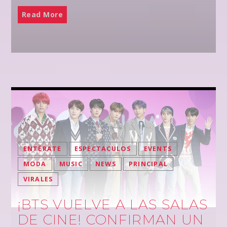
Read More
ENTÉRATE
ESPECTACULOS
EVENTS
MODA
MUSIC
NEWS
PRINCIPAL
VIRALES
¡BTS VUELVE A LAS SALAS
DE CINE! CONFIRMAN UN