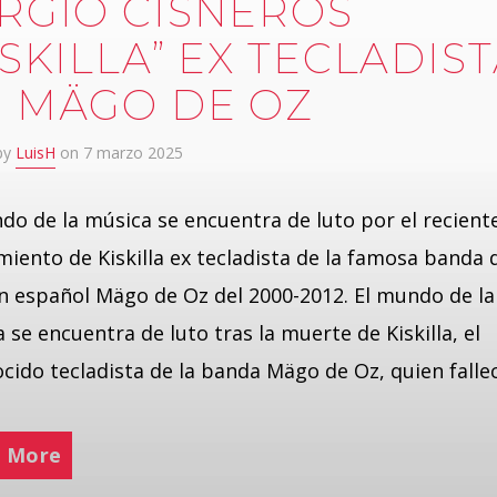
RGIO CISNEROS
ISKILLA” EX TECLADIS
 MÄGO DE OZ
 by
LuisH
on 7 marzo 2025
do de la música se encuentra de luto por el recient
imiento de Kiskilla ex tecladista de la famosa banda 
n español Mägo de Oz del 2000-2012. El mundo de la
 se encuentra de luto tras la muerte de Kiskilla, el
cido tecladista de la banda Mägo de Oz, quien fallec
 More