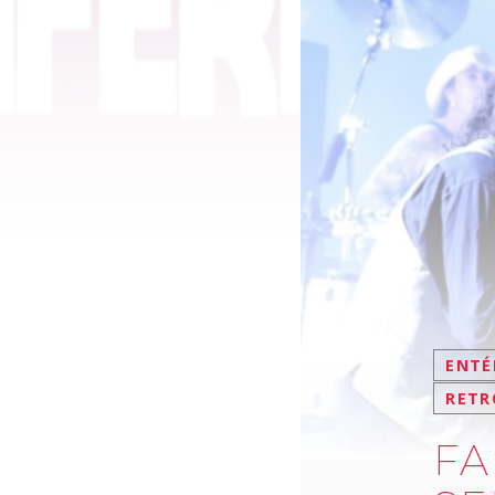
ENTÉ
RETR
FA