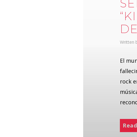
SE
“K
DE
Written
El mun
fallec
rock e
música
recono
Read