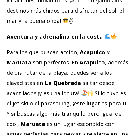
vacaciones inolvidables. ¡Aquí te dejamos los
destinos más chidos para disfrutar del sol, el
mar y la buena onda!
✌
Aventura y adrenalina en la costa
Para los que buscan acción,
Acapulco
y
Maruata
son perfectos. En
Acapulco
, además
de disfrutar de la playa, puedes ver a los
clavadistas en
La Quebrada
saltar desde
acantilados ¡y es una locura!
Si lo tuyo es
el jet ski o el parasailing, ¡este lugar es para ti!
Y si buscas algo más tranquilo pero igual de
cool,
Maruata
es un lugar escondido con
aguas perfectas para pescar y relajarte en una