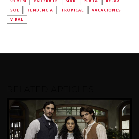
91.5FM
ENTERATE
MAR
PLAYA
RELAX
SOL
TENDENCIA
TROPICAL
VACACIONES
VIRAL
RELATED ARTICLES