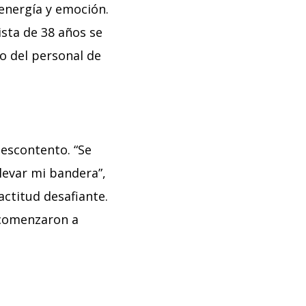
 energía y emoción.
ista de 38 años se
o del personal de
descontento. “Se
levar mi bandera”,
ctitud desafiante.
 comenzaron a