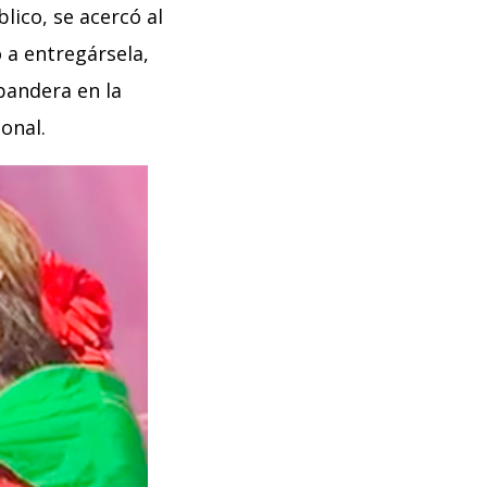
blico, se acercó al
 a entregársela,
 bandera en la
onal.