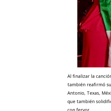
Al finalizar la canci
también reafirmó su
Antonio, Texas, Méx
que también solidif
con fervor.