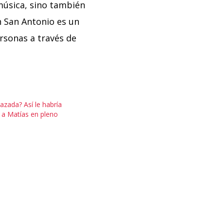
música, sino también
n San Antonio es un
ersonas a través de
azada? Así le habría
a a Matías en pleno