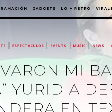
GRAMACIÓN
GADGETS
LO + RETRO
VIRAL
FACEBOOK
ATE
ESPECTACULOS
EVENTS
MUSIC
NEWS
LEVARON MI B
” YURIDIA DE
NDERA EN TE