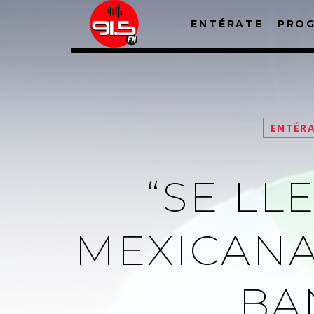
ENTÉRATE
PRO
ENTÉR
“SE L
MEXICANA
BA