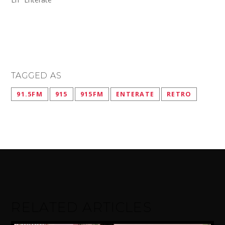
TAGGED AS
91.5FM
915
915FM
ENTERATE
RETRO
RELATED ARTICLES