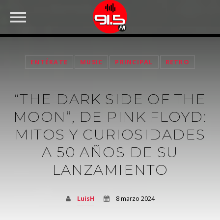
ENTÉRATE
MUSIC
PRINCIPAL
RETRO
“THE DARK SIDE OF THE
MOON”, DE PINK FLOYD:
MITOS Y CURIOSIDADES
A 50 AÑOS DE SU
LANZAMIENTO
FACEBOOK
LuisH
8 marzo 2024