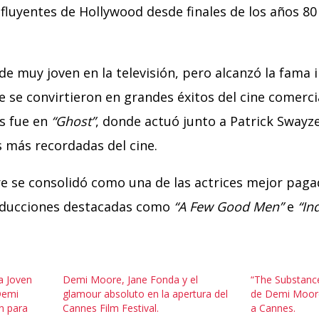
nfluyentes de Hollywood desde finales de los años 80
sde muy joven en la televisión, pero alcanzó la fama 
ue se convirtieron en grandes éxitos del cine comerci
s fue en
“Ghost”
, donde actuó junto a Patrick Swayze
s más recordadas del cine.
e se consolidó como una de las actrices mejor paga
oducciones destacadas como
“A Few Good Men”
e
“In
la Joven
Demi Moore, Jane Fonda y el
“The Substance
Demi
glamour absoluto en la apertura del
de Demi Moore
n para
Cannes Film Festival.
a Cannes.