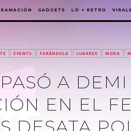
GRAMACIÓN
GADGETS
LO + RETRO
VIRAL
FACEBOOK
TE
EVENTS
FARÁNDULA
LUGARES
MODA
 PASÓ A DEM
IÓN EN EL F
S DESATA PO