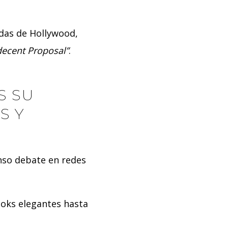
das de Hollywood,
decent Proposal”
.
S SU
S Y
nso debate en redes
looks elegantes hasta