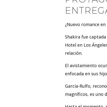
ENTREG
¿Nuevo romance en
Shakira fue captada
Hotel en Los Ángel
relación.
El avistamiento ocu
enfocada en sus hijo
García-Rulfo, recon
magníficos, es uno 
Hasta el momento, n