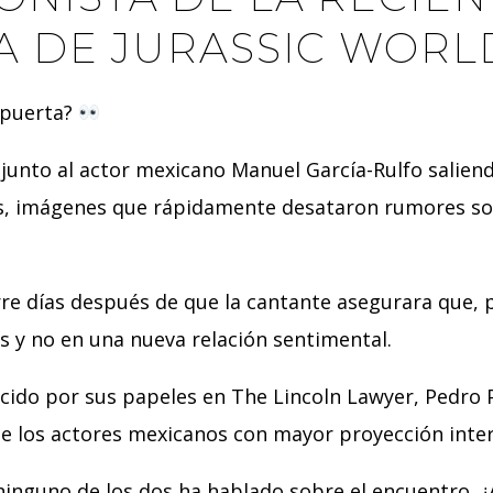
A DE JURASSIC WORL
 puerta?
 junto al actor mexicano Manuel García-Rulfo salien
es, imágenes que rápidamente desataron rumores so
rre días después de que la cantante asegurara que, 
s y no en una nueva relación sentimental.
ocido por sus papeles en The Lincoln Lawyer, Pedro 
de los actores mexicanos con mayor proyección inter
inguno de los dos ha hablado sobre el encuentro. 