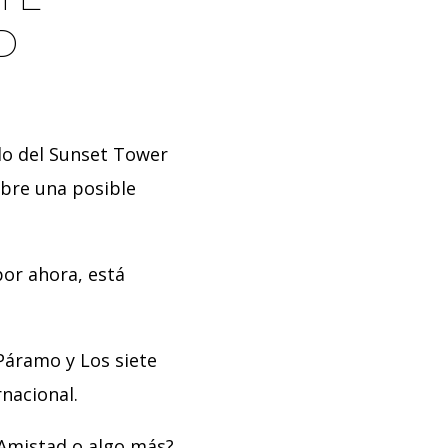
D
do del Sunset Tower
bre una posible
por ahora, está
Páramo y Los siete
nacional.
¿Amistad o algo más?