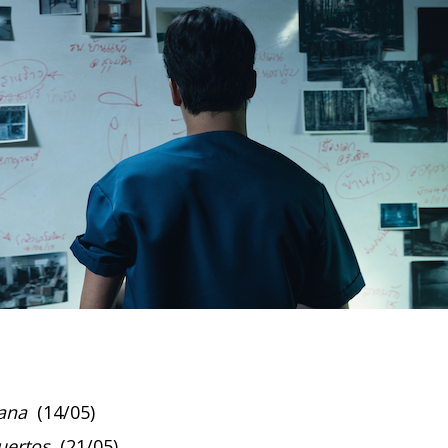
tana
(14/05)
muertos
(21/05)