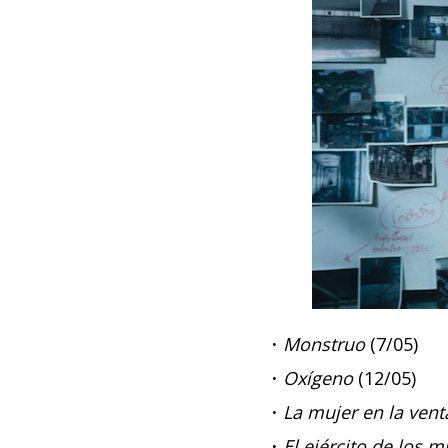
·
Monstruo
(7/05)
·
Oxígeno
(12/05)
·
La mujer en la ven
·
El ejército de los 