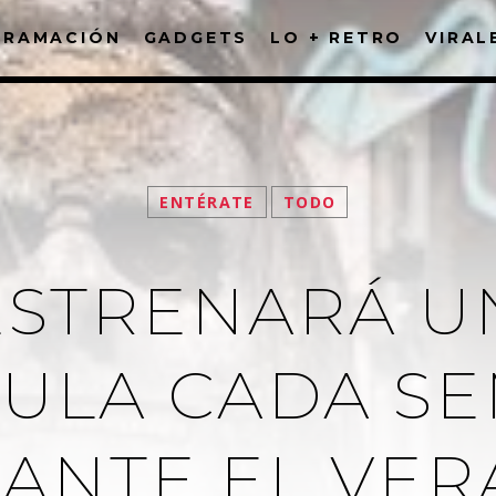
GRAMACIÓN
GADGETS
LO + RETRO
VIRAL
FACEBOOK
ENTÉRATE
TODO
ESTRENARÁ 
CULA CADA S
ANTE EL VER