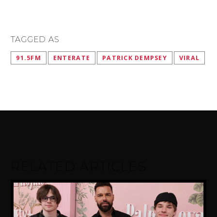
TAGGED AS
91.5FM
ENTERATE
PATRICK DEMPSEY
VIRAL
RELATED ARTICLES