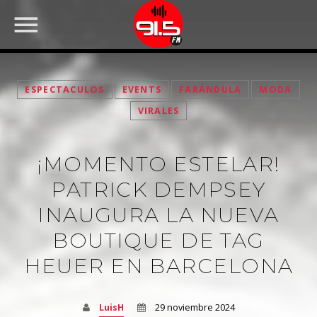
ESPECTACULOS
EVENTS
FARÁNDULA
MODA
VIRALES
¡MOMENTO ESTELAR!
PATRICK DEMPSEY
INAUGURA LA NUEVA
BOUTIQUE DE TAG
FACEBOOK
HEUER EN BARCELONA
LuisH
29 noviembre 2024