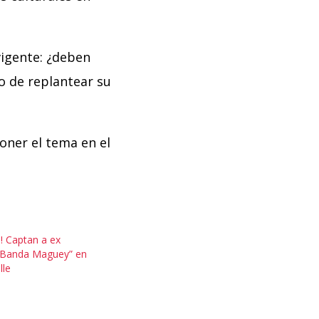
vigente: ¿deben
o de replantear su
poner el tema en el
! Captan a ex
 “Banda Maguey” en
lle