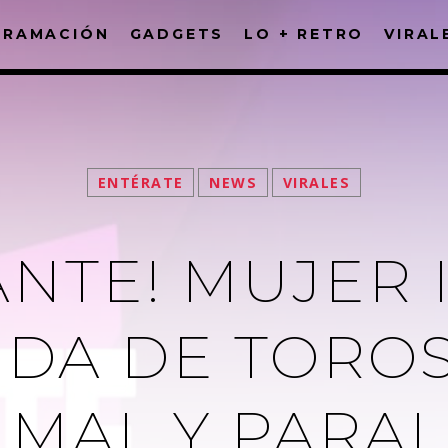
GRAMACIÓN
GADGETS
LO + RETRO
VIRAL
FACEBOOK
ENTÉRATE
NEWS
VIRALES
ANTE! MUJER
IDA DE TOROS
IMAL Y PARAL