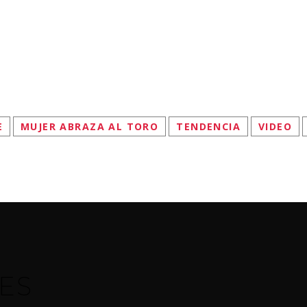
E
MUJER ABRAZA AL TORO
TENDENCIA
VIDEO
ES