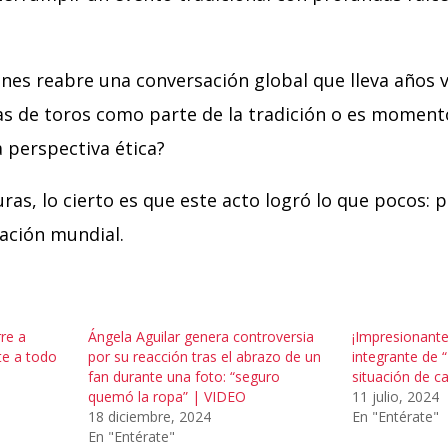
ones reabre una conversación global que lleva años 
das de toros como parte de la tradición o es moment
 perspectiva ética?
uras, lo cierto es que este acto logró lo que pocos: 
sación mundial.
rre a
Ángela Aguilar genera controversia
¡Impresionante
ite a todo
por su reacción tras el abrazo de un
integrante de
fan durante una foto: “seguro
situación de ca
quemó la ropa” | VIDEO
11 julio, 2024
18 diciembre, 2024
En "Entérate"
En "Entérate"