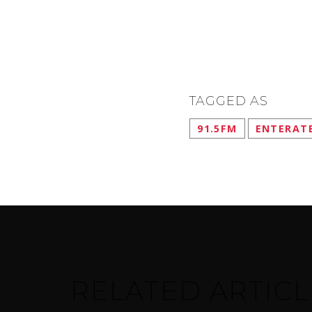
TAGGED AS
91.5FM
ENTERAT
RELATED ARTICL