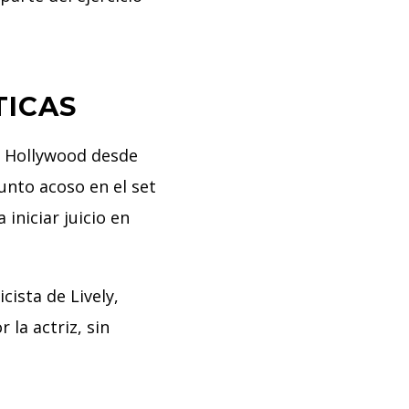
TICAS
e Hollywood desde
unto acoso en el set
niciar juicio en
cista de Lively,
la actriz, sin