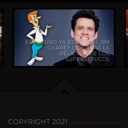
EL FUTURO YA ESTÁ AQUÍ: JIM
CARREY LIDERARÁ LA
PELÍCULA DE LOS
SUPERSÓNICOS
COPYRIGHT 2021
WEB X MORENO&ASOCIADOS