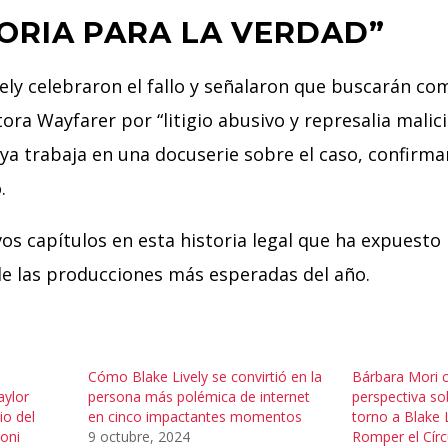
ORIA PARA LA VERDAD”
ely celebraron el fallo y señalaron que buscarán c
ora Wayfarer por “litigio abusivo y represalia malic
ya trabaja en una docuserie sobre el caso, confirma
.
s capítulos en esta historia legal que ha expuesto 
e las producciones más esperadas del año.
n
Cómo Blake Lively se convirtió en la
Bárbara Mori 
aylor
persona más polémica de internet
perspectiva so
io del
en cinco impactantes momentos
torno a Blake L
doni
9 octubre, 2024
Romper el Círc