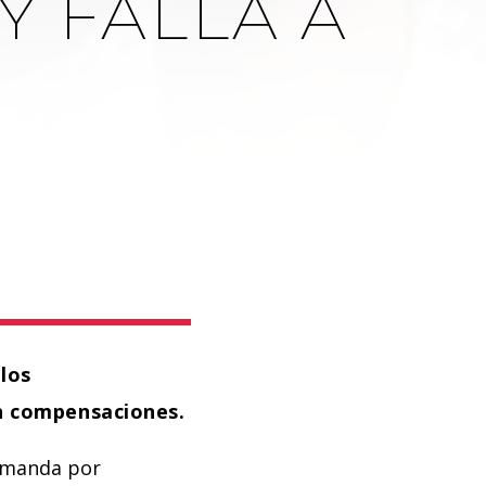
Y FALLA A
 los
en compensaciones.
demanda por