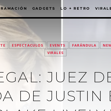
GRAMACIÓN
GADGETS
LO + RETRO
VIRAL
FACEBOOK
ATE
ESPECTACULOS
EVENTS
FARÁNDULA
NE
VIRALES
EGAL: JUEZ D
 DE JUSTIN