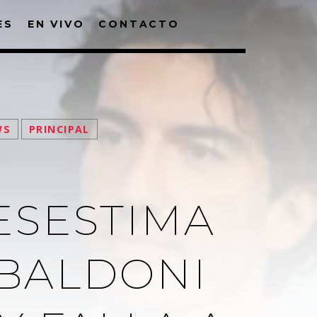
ES
EN VIVO
CONTACTO
WS
PRINCIPAL
ESESTIMA
 BALDONI