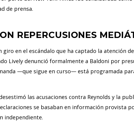
tad de prensa.
CON REPERCUSIONES MEDIÁ
n giro en el escándalo que ha captado la atención d
ando Lively denunció formalmente a Baldoni por pres
manda —que sigue en curso— está programada para i
desestimó las acusaciones contra Reynolds y la publi
claraciones se basaban en información provista por 
ón independiente.