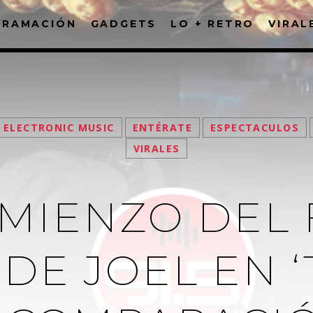
GRAMACIÓN
GADGETS
LO + RETRO
VIRAL
FACEBOOK
ELECTRONIC MUSIC
ENTÉRATE
ESPECTACULOS
VIRALES
MIENZO DEL 
DE JOEL EN ‘