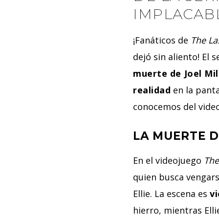
IMPLACABL
¡Fanáticos de
The La
dejó sin aliento! El
muerte de Joel Mil
realidad
en la panta
conocemos del vide
LA MUERTE DE
En el videojuego
The
quien busca vengarse
Ellie. La escena es
v
hierro, mientras Ell