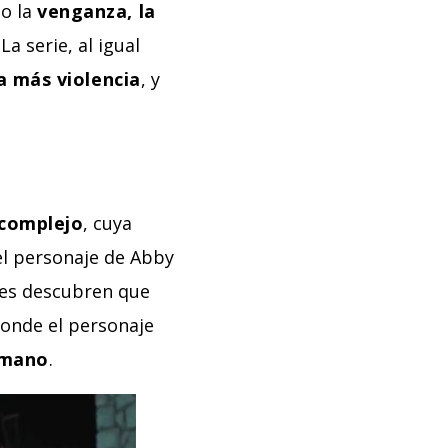
mo la
venganza, la
a serie, al igual
a más violencia
, y
complejo
, cuya
el personaje de Abby
ores descubren que
donde el personaje
umano
.