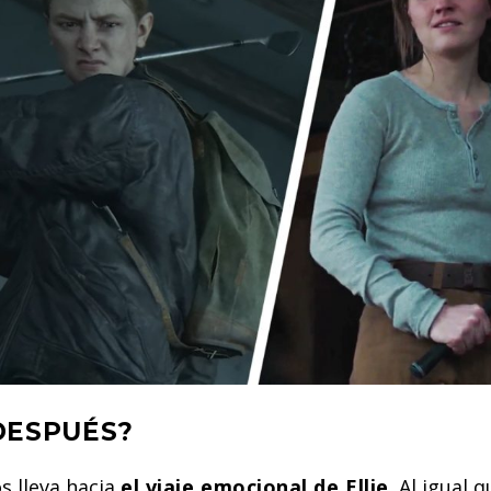
DESPUÉS?
s lleva hacia
el viaje emocional de Ellie
. Al igual 