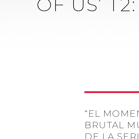
OF US’ T
“EL MOME
BRUTAL M
DE LA SER