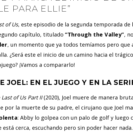
E PARA ELLIE”
st of Us
, este episodio de la segunda temporada de 
 segundo capítulo, titulado
“Through the Valley”
, n
ler
, un momento que ya todos temíamos pero que 
lla. ¿Será este el inicio de un camino hacia el trágico
ojuego? ¡Vamos a compararlo!
 JOEL: EN EL JUEGO Y EN LA SERI
 Last of Us Part II
(2020), Joel muere de manera brut
 por la muerte de su padre, el cirujano que Joel ma
iolenta
: Abby lo golpea con un palo de golf y luego
ie está cerca, escuchando pero sin poder hacer nada.