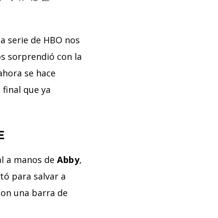
la serie de HBO nos
os sorprendió con la
ahora se hace
 final que ya
E
al a manos de
Abby
,
tó para salvar a
 con una barra de