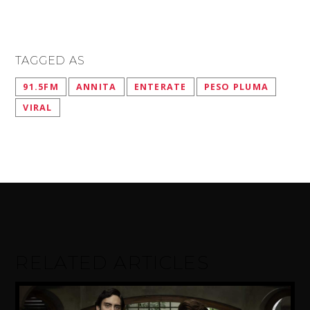
TAGGED AS
91.5FM
ANNITA
ENTERATE
PESO PLUMA
VIRAL
RELATED ARTICLES